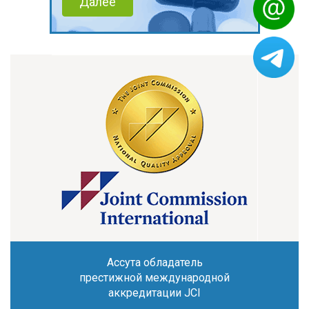
Далее
Ассута обладатель
престижной международной
аккредитации JCI