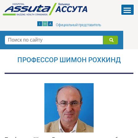
Skip
to
Menu
main
Официальный представитель
content
поиск
ПРОФЕССОР ШИМОН РОХКИНД