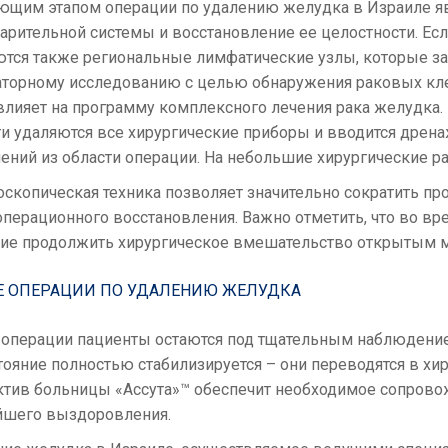
ющим этапом операции по удалению желудка в Израиле яв
рительной системы и восстановление ее целостности. Есл
ются также региональные лимфатические узлы, которые з
аторному исследованию с целью обнаружения раковых кле
 влияет на программу комплексного лечения рака желудк
и удаляются все хирургические приборы и вводится дрена
ений из области операции. На небольшие хирургические р
скопическая техника позволяет значительно сократить пр
перационного восстановления. Важно отметить, что во вр
ие продолжить хирургическое вмешательство открытым ме
Е ОПЕРАЦИИ ПО УДАЛЕНИЮ ЖЕЛУДКА
 операции пациенты остаются под тщательным наблюдением
тояние полностью стабилизируется – они переводятся в х
ктив больницы «Ассута»™ обеспечит необходимое сопрово
йшего выздоровления.