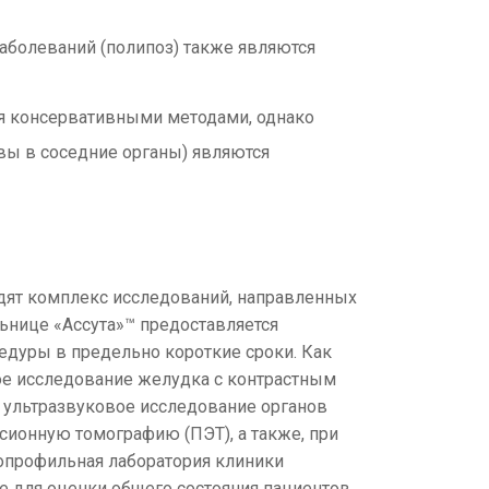
болеваний (полипоз) также являются
ся консервативными методами, однако
вы в соседние органы) являются
дят комплекс исследований, направленных
льнице «Ассута»™ предоставляется
дуры в предельно короткие сроки. Как
ое исследование желудка с контрастным
 ультразвуковое исследование органов
сионную томографию (ПЭТ), а также, при
опрофильная лаборатория клиники
 для оценки общего состояния пациентов