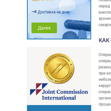
перед 
Доставка на дом
анесте
хрони
сахар
Далее
КАК
Операц
опера
резек
при ко
небол
хирур
опера
органо
процес