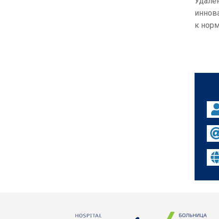
Удале
иннов
к нор