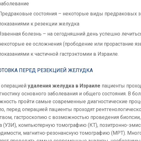
заболевание
Предраковые состояния – некоторые виды предраковых за
показаниями к резекции желудка
Язвенная болезнь – на сегодняшний день успешно лечить
некоторые ее осложнения (прободение или прорастание яз
показаниями к частичной гастрэктомии в Израиле.
ОТОВКА ПЕРЕД РЕЗЕКЦИЕЙ ЖЕЛУДКА
 операцией
удаления желудка в Израиле
пациенты прохо
гностику основного заболевания и общего состояния. В бо
жность пройти самые современные диагностические проце
ло, перед операцией пациенты проходят рентгенологическ
твом, гастроскопию с возможностью проведения биопсии,
 (УЗИ), компьютерную томографию (КТ), позитронно-эмис
одимости, магнитно-резонансную томографию (МРТ). Мног
ляет проводить самые современные анализы, необходимые