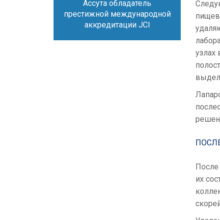
Ассута обладатель
Следу
престижной международной
пищева
аккредитации JCI
удаля
лабор
узлах
полост
выдел
Лапаро
послео
решен
ПОСЛ
После
их сос
колле
скоре