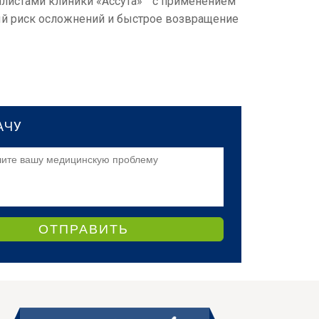
листами клиники «Ассута»™ с применением
ый риск осложнений и быстрое возвращение
АЧУ
ОТПРАВИТЬ