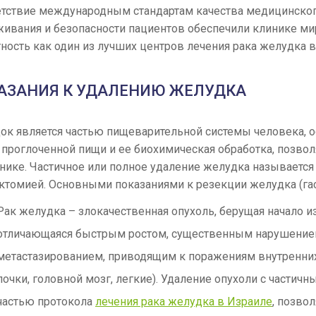
етствие международным стандартам качества медицинско
живания и безопасности пациентов обеспечили клинике м
ность как один из лучших центров лечения рака желудка в
АЗАНИЯ К УДАЛЕНИЮ ЖЕЛУДКА
ок является частью пищеварительной системы человека, 
 проглоченной пищи и ее биохимическая обработка, позво
нике. Частичное или полное удаление желудка называется
ктомией. Основными показаниями к резекции желудка (гас
Рак желудка – злокачественная опухоль, берущая начало и
отличающаяся быстрым ростом, существенным нарушение
метастазированием, приводящим к поражениям внутренних 
почки, головной мозг, легкие). Удаление опухоли с частич
частью протокола
лечения рака желудка в Израиле
, позво