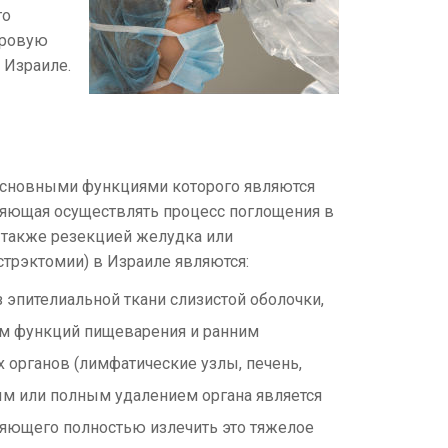
го
ировую
 Израиле.
основными функциями которого являются
ляющая осуществлять процесс поглощения в
 также резекцией желудка или
трэктомии) в Израиле являются:
з эпителиальной ткани слизистой оболочки,
м функций пищеварения и ранним
органов (лимфатические узлы, печень,
ным или полным удалением органа является
ляющего полностью излечить это тяжелое