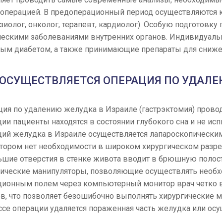
операцией. В предоперационный период осуществляются к
зиолог, онколог, терапевт, кардиолог). Особую подготовк
ческими заболеваниями внутренних органов. Индивидуал
ным диабетом, а также принимающие препараты для сниже
 ОСУЩЕСТВЛЯЕТСЯ ОПЕРАЦИЯ ПО УДАЛЕ
ия по удалению желудка в Израиле (гастрэктомия) прово
ции пациенты находятся в состоянии глубокого сна и не 
ций желудка в Израиле осуществляется лапароскопическ
тором нет необходимости в широком хирургическом разрез
ьшие отверстия в стенке живота вводит в брюшную полост
гические манипуляторы, позволяющие осуществлять необ
ционным полем через компьютерный монитор врач четко 
в, что позволяет безошибочно выполнять хирургические м
се операции удаляется пораженная часть желудка или осу