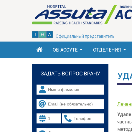
Skip
to
main
content
Официальный представитель
ОБ АССУТЕ
ОТДЕЛЕНИЯ
ЗАДАТЬ ВОПРОС ВРАЧУ
УД
Лечен
Удале
частн
метод