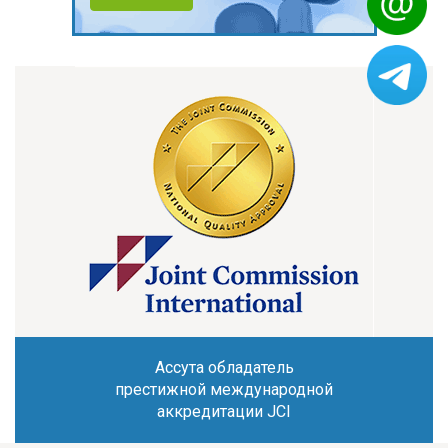
Ассута обладатель
престижной международной
аккредитации JCI