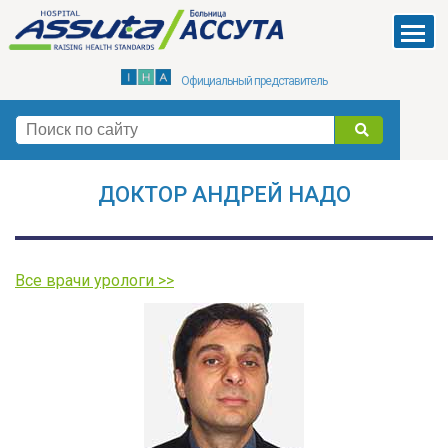
Skip
to
Menu
main
Официальный представитель
content
поиск
ДОКТОР АНДРЕЙ НАДO
Все врачи урологи >>