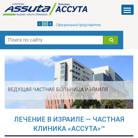
Skip
to
Menu
main
Официальный представитель
content
поиск
ВЕДУЩАЯ ЧАСТНАЯ БОЛЬНИЦА ИЗРАИЛЯ
ЛЕЧЕНИЕ В ИЗРАИЛЕ — ЧАСТНАЯ
КЛИНИКА «АССУТА»™